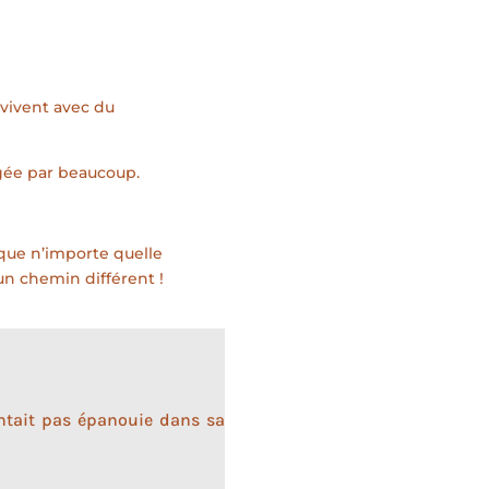
 vivent avec du
agée par beaucoup.
e que n’importe quelle
 un chemin différent !
entait pas épanouie dans sa