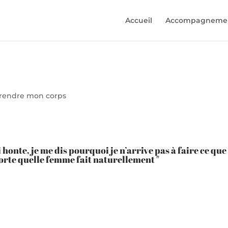
Accueil
Accompagnement
endre mon corps
ai honte, je me dis pourquoi je n’arrive pas à faire ce que
rte quelle femme fait naturellement "