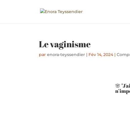
Le vaginisme
par
enora-teyssendier
|
Fév 14, 2024
|
Compr
🌸 "J'
n’impo