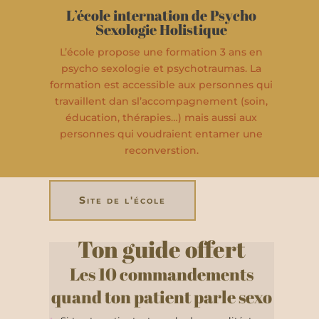
L’école internation de Psycho
Sexologie Holistique
L’école propose une formation 3 ans en
psycho sexologie et psychotraumas. La
formation est accessible aux personnes qui
travaillent dan sl’accompagnement (soin,
éducation, thérapies…) mais aussi aux
personnes qui voudraient entamer une
reconverstion.
Site de l'école
Ton guide offert
Les 10 commandements
quand ton patient parle sexo