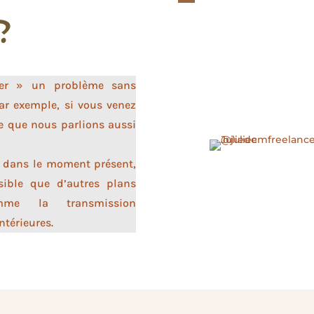
?
ter » un problème sans
Par exemple, si vous venez
le que nous parlions aussi
e dans le moment présent,
ible que d’autres plans
me la transmission
ntérieures.