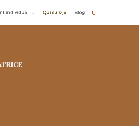
 individuel
Qui suis-je
Blog
atrice