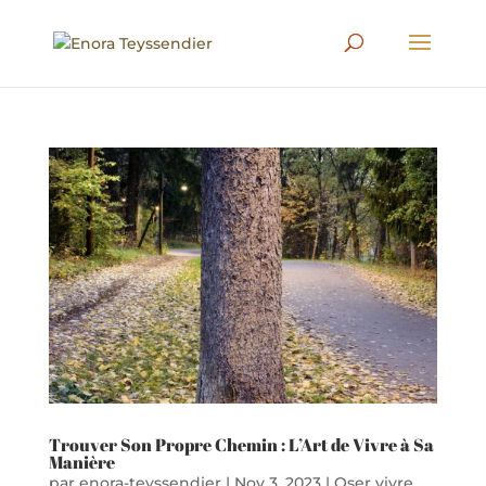
Trouver Son Propre Chemin : L’Art de Vivre à Sa
Manière
par
enora-teyssendier
|
Nov 3, 2023
|
Oser vivre