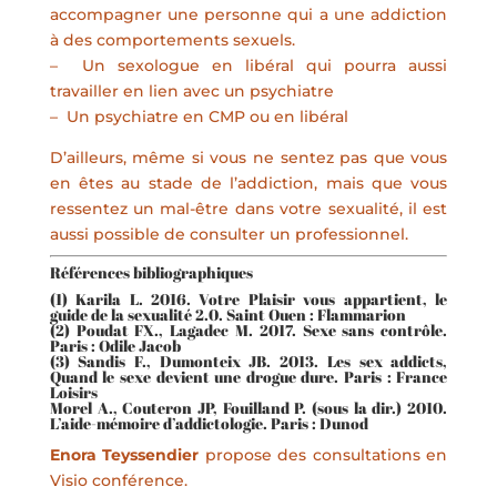
accompagner une personne qui a une addiction
à des comportements sexuels.
– Un sexologue en libéral qui pourra aussi
travailler en lien avec un psychiatre
– Un psychiatre en CMP ou en libéral
D’ailleurs, même si vous ne sentez pas que vous
en êtes au stade de l’addiction, mais que vous
ressentez un mal-être dans votre sexualité, il est
aussi possible de consulter un professionnel.
Références bibliographiques
(1) Karila L. 2016. Votre Plaisir vous appartient, le
guide de la sexualité 2.0. Saint Ouen : Flammarion
(2) Poudat FX., Lagadec M. 2017. Sexe sans contrôle.
Paris : Odile Jacob
(3) Sandis F., Dumonteix JB. 2013. Les sex addicts,
Quand le sexe devient une drogue dure. Paris : France
Loisirs
Morel A., Couteron JP, Fouilland P. (sous la dir.) 2010.
L’aide-mémoire d’addictologie. Paris : Dunod
Enora Teyssendier
propose des consultations en
Visio conférence.